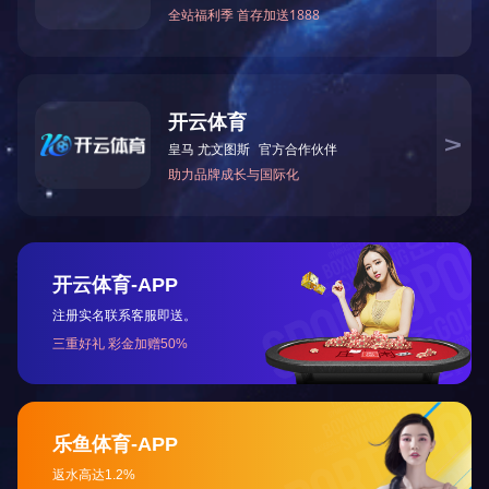
全程技术支持
从项目初期的需求分析，到方案设计、生产制造，再到现场安装调试
和后期维护，伊特将为您提供全生命周期的技术支持。
微信
华体会体
立即华体会体育-华体
育-华体会
（中国）-
会（中国）-华体会
华体会（中
国）
（中国）
产品筛选
联系伊特技术团队
获取定制化解决方案
18032816787