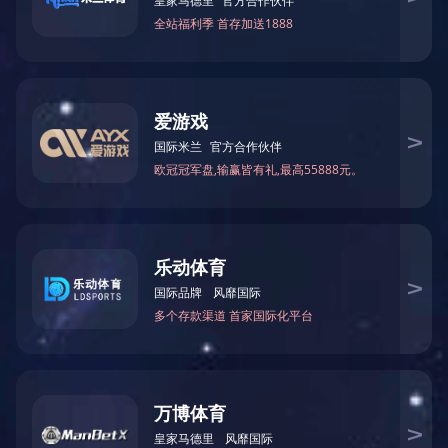
● 优化空间：紧凑化设计减少占地，间接降低厂房成本；
● 提升效率：匹配工艺节拍精准驱动，减少能耗与等待，提高
产出；
● 增强可靠：定制结构与材料适配工况，降低故障、维护及停
机损失；
● 简化集成：无缝对接现有系统，降低集成与二次开发成本；
● 延长寿命：兼顾未来扩展需求，具备兼容性与可扩展性，避
免重复投资。
选择伊特定制化华体会体育-华体会（中国）-华体会（中国）
，即选择更高投资回报率，让每一分投入都转化为生产效益。
结构特点&运行原理