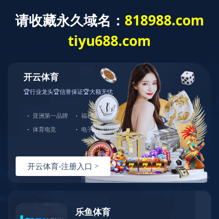
Language
新闻动态
产品咨询
EVO-TECH
网站首页
精准驱动全局 定制优化成本
伊特华体会体育-华体会（中国）-华体会（中国） 标准非标皆掌控
线性驱动解决方案
产品中心
解决方案
标准/定制
工业自动化中，线性驱动的精准与适配是效率核心。伊特深耕
服务支持
华体会体育-华体会（中国）-华体会（中国） 技术，以行业洞
见与创新，成为领域专家。我们坚信，好产品既要达标，更要
关于伊特
创值。​
● 标准化，加速效率​
华体会体育-华体会（中国）-华体会（中国）
伊特标准化华体会体育-华体会（中国）-华体会（中国） 经技