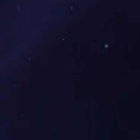
举升链
推拉链
咬合链
自导向