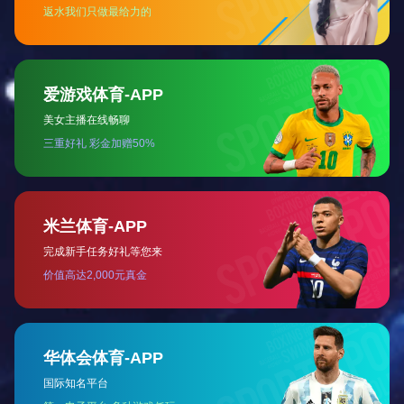
华体会体育-华体会（中国）-华体会（中国） 的运
行原理
四大核心功能
不止于“升”与“降”
垂直举升
水平推拉