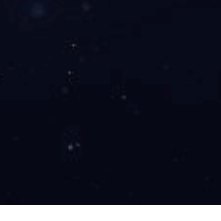
的使用寿命是多长?
是否可以任意停位?
Q1.1.2
重复定位精度是多少?
Q1.1.3
每米举升允许偏差是多少?
Q1.1.4
是否带有自锁功能?
Q1.1.5
是否带有制动功能?
Q1.1.6
销齿举升链能否短时间内频繁起动-停止，起
Q1.1.7
动频率最大是多少?
多台销齿举升链联动运行时，需要注意哪些
Q1.1.8
事项吗?
载荷表中标注最大行程是不是该型号可使用
Q1.1.9
的最大行程?
是否有载荷表以外的行程?
Q1.1.10
运行时的噪音值(dB)是多少?
Q1.1.11