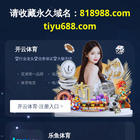
Language
新闻动态
产品咨询
网站首页
关于伊特
产品中心
解决方案
伊特简介
发展历程
企业荣誉
企业文化
服务支持
四维聚力 链动未来
关于伊特
匠心
FOUR-DIMENSIONAL STRENGTH UNITES TO DRIVE TH
E FUTURE
笃定
以 29 道品控节点坚守毫米级标准，工匠团队三年优化 37 项工艺，用 “微
华体会体育-华体会（中国）-华体会（中国）
米精神” 践行 “对客户生命负责” 的承诺。​
创新
年投 15% 营收深耕研发二十年，突破 8 项技术瓶颈，以人才传承机制守护